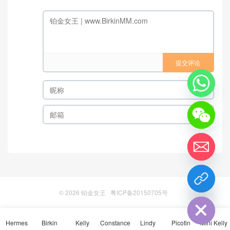
提交评论
chaty
Hide
© 2026
铂金女王
粤ICP备20150705号
Hermes
Birkin
Kelly
Constance
Lindy
Picotin
Mini Kelly