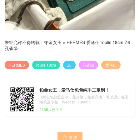
未经允许不得转载：
铂金女王
»
HERMES 爱马仕 roulis 18cm Z6
孔雀绿
HERMES
roulis 18cm
Z6
孔雀绿
爱马仕
铂金女王，爱马仕包包纯手工定制！
H家包包总监定制，最顶级，完善品质！可以进出各国
海关及专柜！Wechat : 784965
4358人已关注
赞(
0
)
