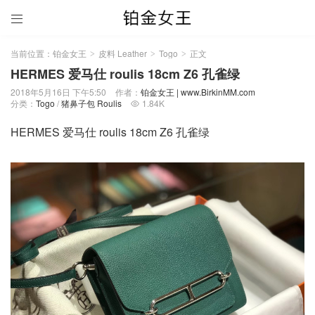

当前位置：
铂金女王
皮料 Leather
Togo
正文
>
>
>
HERMES 爱马仕 roulis 18cm Z6 孔雀绿
2018年5月16日 下午5:50
作者：
铂金女王 | www.BirkinMM.com
分类：
Togo
/
猪鼻子包 Roulis
1.84K

HERMES 爱马仕 roulis 18cm Z6 孔雀绿