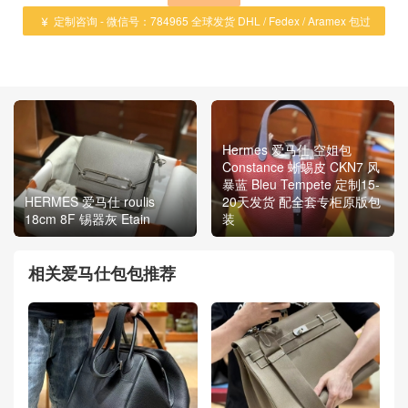
定制咨询 - 微信号：784965 全球发货 DHL / Fedex / Aramex 包过

海关 ！
Hermes 爱马仕 空姐包
Constance 蜥蜴皮 CKN7 风
暴蓝 Bleu Tempete 定制15-
HERMES 爱马仕 roulis
20天发货 配全套专柜原版包
18cm 8F 锡器灰 Etain
装
相关爱马仕包包推荐