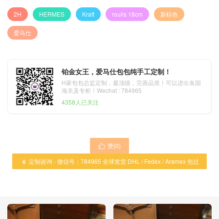
2H
HERMES
Kraft
roulis 18cm
新棕色
爱马仕
铂金女王，爱马仕包包纯手工定制！
H家包包总监定制，最顶级，完善品质！可以进出各国
海关及专柜！Wechat : 784965
4358人已关注
赞(
0
)

定制咨询 - 微信号：784965 全球发货 DHL / Fedex / Aramex 包过

海关 ！