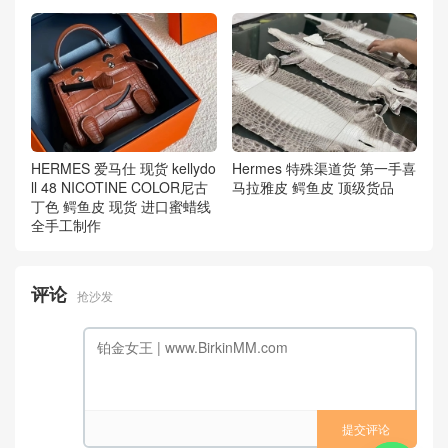
HERMES 爱马仕 现货 kellydo
Hermes 特殊渠道货 第一手喜
ll 48 NICOTINE COLOR尼古
马拉雅皮 鳄鱼皮 顶级货品
丁色 鳄鱼皮 现货 进口蜜蜡线
全手工制作
评论
抢沙发
提交评论