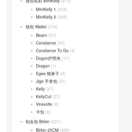
迷你凯莉 MiniKelly
(472)
MiniKelly 1
(218)
MiniKelly 2
(248)
钱包 Wallet
(215)
Bearn
(37)
Constance
(53)
Constance To Go
(4)
Dogon护照夹
(17)
Dragon
(1)
Egee 猪鼻子
(6)
Jige 手拿包
(21)
Kelly
(27)
KellyCut
(27)
Virevolte
(8)
卡包
(6)
铂金包 Birkin
(621)
Birkin 25CM
(488)