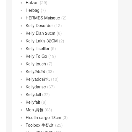
Halzan
(29)
Herbag
(7)
HERMES Maisque
(2)
Kelly Desorder
(12)
Kelly Elan 28cm
(6)
Kelly Lakis 32CM
(2)
Kelly ll sellier
(5)
Kelly To Go
(19)
Kelly touch
(7)
Kelly24/24
(33)
Kellyado背包
(10)
Kellydanse
(67)
Kellydoll
(27)
Kellyfalt
(6)
Men 男包
(63)
Picotin cargo 18cm
(3)
Toolbox 牛奶盒
(25)