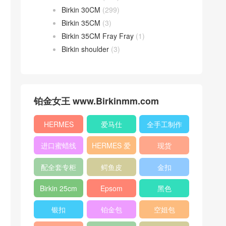
Birkin 30CM
(299)
Birkin 35CM
(3)
Birkin 35CM Fray Fray
(1)
Birkin shoulder
(3)
铂金女王 www.Birkinmm.com
HERMES
爱马仕
全手工制作
进口蜜蜡线
HERMES 爱
现货
马仕
配全套专柜
鳄鱼皮
金扣
原版包装
Birkin 25cm
Epsom
黑色
银扣
铂金包
空姐包