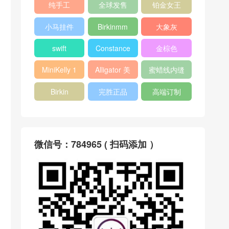
纯手工
全球发售
铂金女王
小马挂件
Birkinmm
大象灰
swift
Constance
金棕色
MiniKelly 1
Alligator 美
蜜蜡线内缝
洲鳄
Birkin
完胜正品
高端订制
微信号：784965 ( 扫码添加 ）