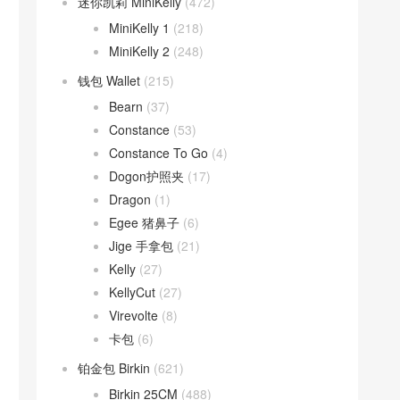
迷你凯莉 MiniKelly
(472)
MiniKelly 1
(218)
MiniKelly 2
(248)
钱包 Wallet
(215)
Bearn
(37)
Constance
(53)
Constance To Go
(4)
Dogon护照夹
(17)
Dragon
(1)
Egee 猪鼻子
(6)
Jige 手拿包
(21)
Kelly
(27)
KellyCut
(27)
Virevolte
(8)
卡包
(6)
铂金包 Birkin
(621)
Birkin 25CM
(488)