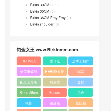
Birkin 30CM
(299)
Birkin 35CM
(3)
Birkin 35CM Fray Fray
(1)
Birkin shoulder
(3)
铂金女王 www.Birkinmm.com
HERMES
爱马仕
全手工制作
进口蜜蜡线
HERMES 爱
现货
马仕
配全套专柜
鳄鱼皮
金扣
原版包装
Birkin 25cm
Epsom
黑色
银扣
铂金包
空姐包