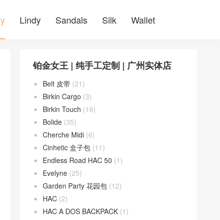
ly
Lindy
Sandals
Silk
Wallet
铂金女王 | 纯手工定制 | 广州实体店
Belt 皮带
(21)
Birkin Cargo
(3)
Birkin Touch
(16)
Bolide
(35)
Cherche Midi
(6)
Cinhetic 盒子包
(11)
Endless Road HAC 50
(1)
Evelyne
(25)
Garden Party 花园包
(12)
HAC
(2)
HAC A DOS BACKPACK
(1)