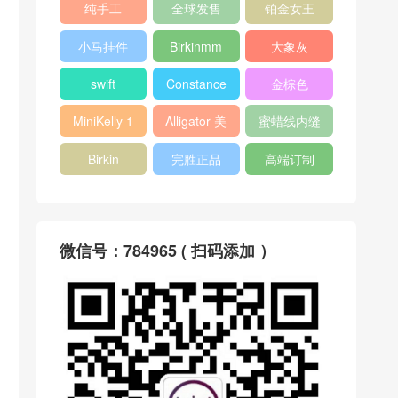
纯手工
全球发售
铂金女王
小马挂件
Birkinmm
大象灰
swift
Constance
金棕色
MiniKelly 1
Alligator 美
蜜蜡线内缝
洲鳄
Birkin
完胜正品
高端订制
微信号：784965 ( 扫码添加 ）