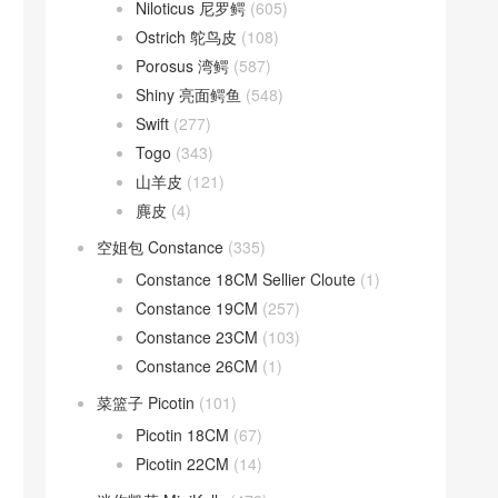
Niloticus 尼罗鳄
(605)
Ostrich 鸵鸟皮
(108)
Porosus 湾鳄
(587)
Shiny 亮面鳄鱼
(548)
Swift
(277)
Togo
(343)
山羊皮
(121)
麂皮
(4)
空姐包 Constance
(335)
Constance 18CM Sellier Cloute
(1)
Constance 19CM
(257)
Constance 23CM
(103)
Constance 26CM
(1)
菜篮子 Picotin
(101)
Picotin 18CM
(67)
Picotin 22CM
(14)