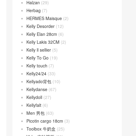
Halzan
(29)
Herbag
(7)
HERMES Maisque
(2)
Kelly Desorder
(12)
Kelly Elan 28cm
(6)
Kelly Lakis 32CM
(2)
Kelly ll sellier
(5)
Kelly To Go
(19)
Kelly touch
(7)
Kelly24/24
(33)
Kellyado背包
(10)
Kellydanse
(67)
Kellydoll
(27)
Kellyfalt
(6)
Men 男包
(63)
Picotin cargo 18cm
(3)
Toolbox 牛奶盒
(25)