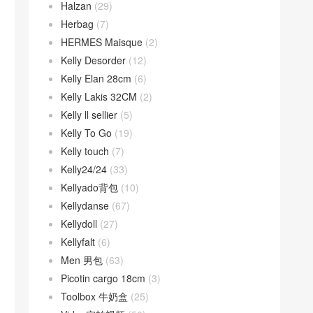
Halzan
(29)
Herbag
(7)
HERMES Maisque
(2)
Kelly Desorder
(12)
Kelly Elan 28cm
(6)
Kelly Lakis 32CM
(2)
Kelly ll sellier
(5)
Kelly To Go
(19)
Kelly touch
(7)
Kelly24/24
(33)
Kellyado背包
(10)
Kellydanse
(67)
Kellydoll
(27)
Kellyfalt
(6)
Men 男包
(63)
Picotin cargo 18cm
(3)
Toolbox 牛奶盒
(25)