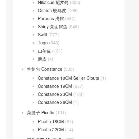
Niloticus 尼罗鳄
(605)
Ostrich 鸵鸟皮
(108)
Porosus 湾鳄
(587)
Shiny 亮面鳄鱼
(548)
Swift
(277)
Togo
(343)
山羊皮
(121)
麂皮
(4)
空姐包 Constance
(335)
Constance 18CM Sellier Cloute
(1)
Constance 19CM
(257)
Constance 23CM
(103)
Constance 26CM
(1)
菜篮子 Picotin
(101)
Picotin 18CM
(67)
Picotin 22CM
(14)