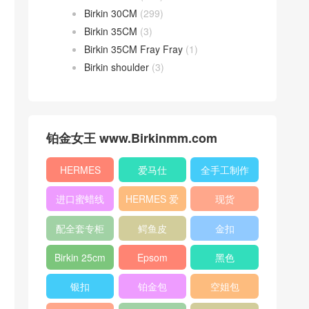
Birkin 30CM
(299)
Birkin 35CM
(3)
Birkin 35CM Fray Fray
(1)
Birkin shoulder
(3)
铂金女王 www.Birkinmm.com
HERMES
爱马仕
全手工制作
进口蜜蜡线
HERMES 爱
现货
马仕
配全套专柜
鳄鱼皮
金扣
原版包装
Birkin 25cm
Epsom
黑色
银扣
铂金包
空姐包