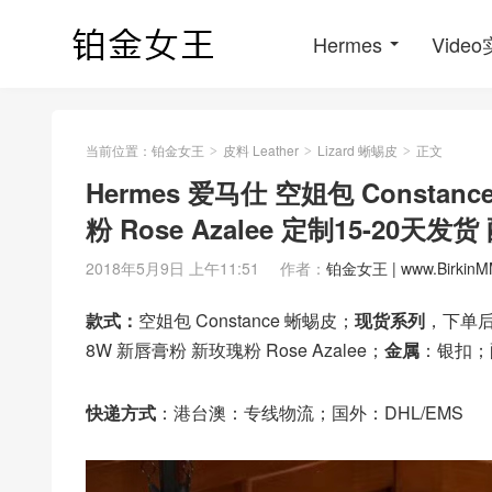
Hermes
Vide
当前位置：
铂金女王
皮料 Leather
Lizard 蜥蜴皮
正文
>
>
>
Hermes 爱马仕 空姐包 Consta
粉 Rose Azalee 定制15-20
2018年5月9日 上午11:51
作者：
铂金女王 | www.BirkinM
款式：
空姐包 Constance 蜥蜴皮；
现货系列
，下单后
8W 新唇膏粉 新玫瑰粉 Rose Azalee；
金属
：银扣；
快递方式
：港台澳：专线物流；国外：DHL/EMS