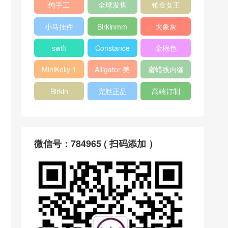
纯手工
全球发售
铂金女王
小马挂件
Birkinmm
大象灰
swift
Constance
金棕色
MiniKelly 1
Alligator 美
蜜蜡线内缝
洲鳄
Birkin
完胜正品
高端订制
微信号：784965 ( 扫码添加 ）