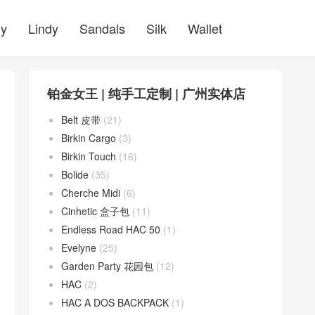
ly
Lindy
Sandals
Silk
Wallet
铂金女王 | 纯手工定制 | 广州实体店
Belt 皮带
(21)
Birkin Cargo
(3)
Birkin Touch
(16)
Bolide
(35)
Cherche Midi
(6)
Cinhetic 盒子包
(11)
Endless Road HAC 50
(1)
Evelyne
(25)
Garden Party 花园包
(12)
HAC
(2)
HAC A DOS BACKPACK
(1)