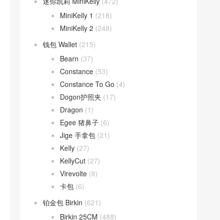
迷你凯莉 MiniKelly
(472)
MiniKelly 1
(218)
MiniKelly 2
(248)
钱包 Wallet
(215)
Bearn
(37)
Constance
(53)
Constance To Go
(4)
Dogon护照夹
(17)
Dragon
(1)
Egee 猪鼻子
(6)
Jige 手拿包
(21)
Kelly
(27)
KellyCut
(27)
Virevolte
(8)
卡包
(6)
铂金包 Birkin
(621)
Birkin 25CM
(488)