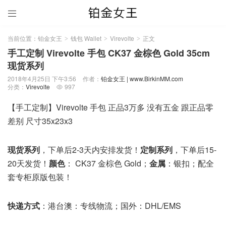

当前位置：
铂金女王
钱包 Wallet
Virevolte
正文
>
>
>
手工定制 Virevolte 手包 CK37 金棕色 Gold 35cm
现货系列
2018年4月25日 下午3:56
作者：
铂金女王 | www.BirkinMM.com
分类：
Virevolte
997

【手工定制】Virevolte 手包 正品3万多 没有五金 跟正品零
差别 尺寸35x23x3
现货系列
，下单后2-3天内安排发货！
定制系列
，下单后15-
20天发货！
颜色
： CK37 金棕色 Gold；
金属
：银扣；配全
套专柜原版包装！
快递方式
：港台澳：专线物流；国外：DHL/EMS