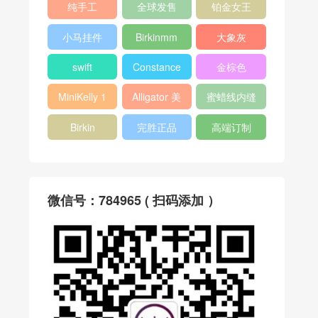
纯手工
全球发售
铂金女王
小马挂件
Birkinmm
大象灰
swift
Constance
金棕色
MiniKelly 1
Alligator 美
蜜蜡线内缝
洲鳄
Birkin
完胜正品
高端订制
微信号：784965 ( 扫码添加 ）