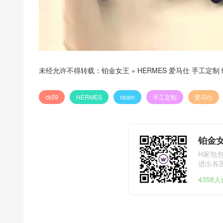
未经允许不得转载：
铂金女王
»
HERMES 爱马仕 手工定制 螃
ck59
HERMES
raisin
手工定制
爱马仕
铂金
H家包
进出各国海
4358