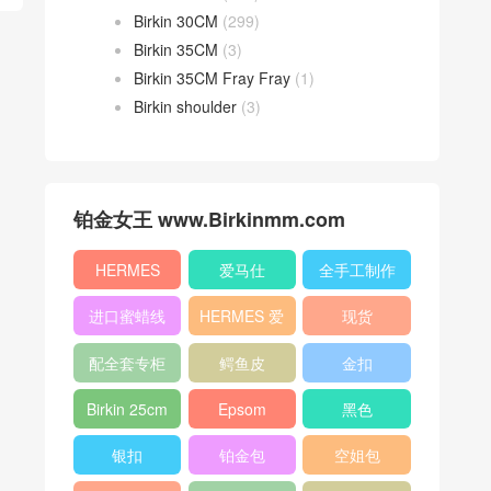
Birkin 30CM
(299)
Birkin 35CM
(3)
Birkin 35CM Fray Fray
(1)
Birkin shoulder
(3)
铂金女王 www.Birkinmm.com
HERMES
爱马仕
全手工制作
进口蜜蜡线
HERMES 爱
现货
马仕
配全套专柜
鳄鱼皮
金扣
原版包装
Birkin 25cm
Epsom
黑色
银扣
铂金包
空姐包