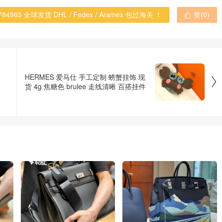
965 全球发货 DHL / Fedex / Aramex 包过海关 ！
赞(
0
)

HERMES 爱马仕 手工定制 螃蟹挂饰 现

货 4g 焦糖色 brulee 走线清晰 百搭挂件