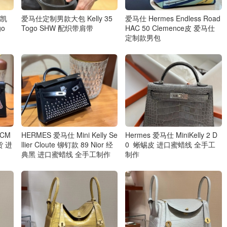
提凯
爱马仕定制男款大包 Kelly 35
爱马仕 Hermes Endless Road
o
Togo SHW 配织带肩带
HAC 50 Clemence皮 爱马仕
定制款男包
28CM
HERMES 爱马仕 Mini Kelly Se
Hermes 爱马仕 MiniKelly 2 D
货 进
llier Cloute 铆钉款 89 Nior 经
0 蜥蜴皮 进口蜜蜡线 全手工
典黑 进口蜜蜡线 全手工制作
制作