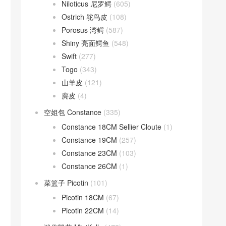
Niloticus 尼罗鳄
(605)
Ostrich 鸵鸟皮
(108)
Porosus 湾鳄
(587)
Shiny 亮面鳄鱼
(548)
Swift
(277)
Togo
(343)
山羊皮
(121)
麂皮
(4)
空姐包 Constance
(335)
Constance 18CM Sellier Cloute
(1)
Constance 19CM
(257)
Constance 23CM
(103)
Constance 26CM
(1)
菜篮子 Picotin
(101)
Picotin 18CM
(67)
Picotin 22CM
(14)