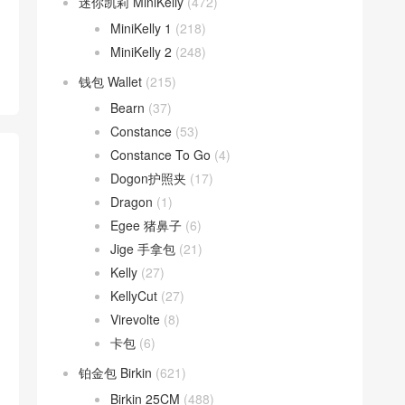
迷你凯莉 MiniKelly
(472)
MiniKelly 1
(218)
MiniKelly 2
(248)
钱包 Wallet
(215)
Bearn
(37)
Constance
(53)
Constance To Go
(4)
Dogon护照夹
(17)
Dragon
(1)
Egee 猪鼻子
(6)
Jige 手拿包
(21)
Kelly
(27)
KellyCut
(27)
Virevolte
(8)
卡包
(6)
铂金包 Birkin
(621)
Birkin 25CM
(488)