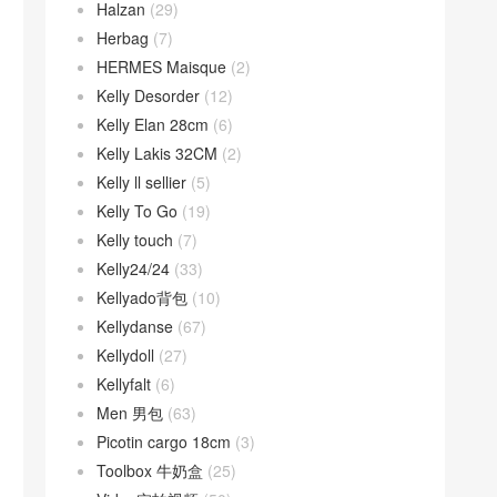
Halzan
(29)
Herbag
(7)
HERMES Maisque
(2)
Kelly Desorder
(12)
Kelly Elan 28cm
(6)
Kelly Lakis 32CM
(2)
Kelly ll sellier
(5)
Kelly To Go
(19)
Kelly touch
(7)
Kelly24/24
(33)
Kellyado背包
(10)
Kellydanse
(67)
Kellydoll
(27)
Kellyfalt
(6)
Men 男包
(63)
Picotin cargo 18cm
(3)
Toolbox 牛奶盒
(25)