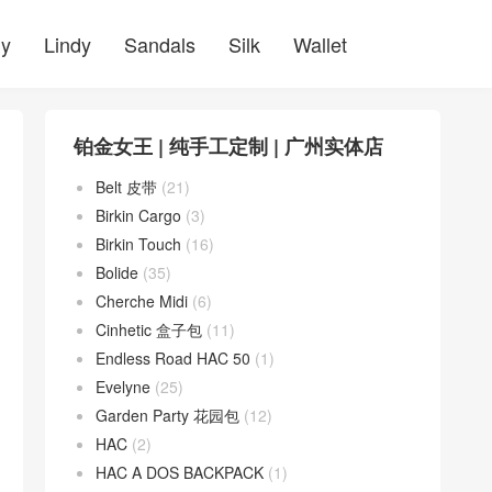
ly
Lindy
Sandals
Silk
Wallet
铂金女王 | 纯手工定制 | 广州实体店
Belt 皮带
(21)
Birkin Cargo
(3)
Birkin Touch
(16)
Bolide
(35)
Cherche Midi
(6)
Cinhetic 盒子包
(11)
Endless Road HAC 50
(1)
Evelyne
(25)
Garden Party 花园包
(12)
HAC
(2)
HAC A DOS BACKPACK
(1)