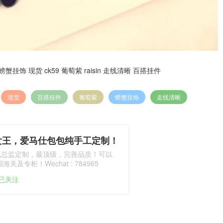
蟹挂饰 现货 ck59 葡萄紫 raisin 走线清晰 百搭挂件
现货
百搭挂件
葡萄紫
螃蟹挂饰
走线清晰
女王，爱马仕包包纯手工定制！
包总监定制，最顶级，完善品质！可以
关及专柜！Wechat : 784965
人已关注