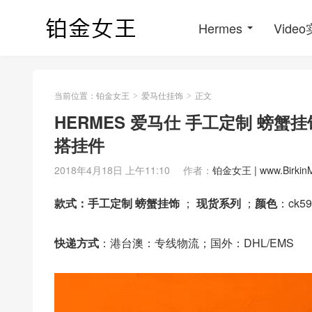
Hermes
Vide
当前位置：
铂金女王
爱马仕挂饰
正文
>
>
HERMES 爱马仕 手工定制 螃蟹挂饰 
搭挂件
2018年4月18日 上午11:10
作者：
铂金女王 | www.Birkin
款式：手工定制 螃蟹挂饰
；
现货系列
；
颜色
：ck5
快递方式
：港台澳：专线物流；国外：DHL/EMS