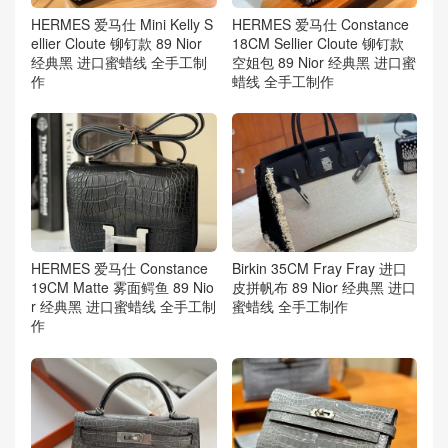
HERMES 爱马仕 Mini Kelly S
HERMES 爱马仕 Constance
ellier Cloute 铆钉款 89 Nior
18CM Sellier Cloute 铆钉款
经典黑 进口蜜蜡线 全手工制
空姐包 89 Nior 经典黑 进口蜜
作
蜡线 全手工制作
HERMES 爱马仕 Constance
Birkin 35CM Fray Fray 进口
19CM Matte 雾面鳄鱼 89 Nio
皮拼帆布 89 Nior 经典黑 进口
r 经典黑 进口蜜蜡线 全手工制
蜜蜡线 全手工制作
作