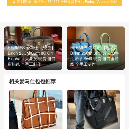
定制咨询 - 微信号：784965 全球发货 DHL / Fedex / Aramex 包过

海关 ！
HERMES 爱马仕 【现货】
HERMES 爱马仕 【现货】
Birkin 25CM Swift 8C Gri
Birkin 25CM 3P北方蓝 i3牛
Elephant 大象灰 现货 进口
油果绿 Swift 现货 进口蜜蜡
蜜蜡线 全手工制作
线 全手工制作
相关爱马仕包包推荐