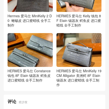
Hermes 爱马仕 MiniKelly 2 D
HERMES 爱马仕 Kelly 钱包 8
0 蜥蜴皮 进口蜜蜡线 全手工
F Etain 锡器灰 鳄鱼皮 进口蜜
制作
蜡线 全手工制作
HERMES 爱马仕 Constance
HERMES 爱马仕 MiniKelly 19
钱包 8F Etain 锡器灰 鳄鱼皮
CM Alligator 美洲鳄 8F Etain
进口蜜蜡线 全手工制作
锡器灰 进口蜜蜡线 全手工制
作
评论
抢沙发