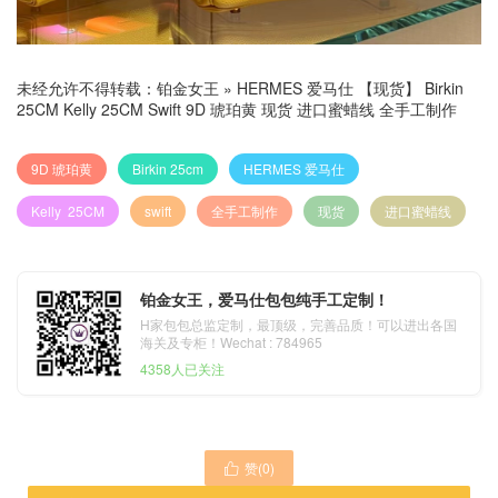
未经允许不得转载：
铂金女王
»
HERMES 爱马仕 【现货】 Birkin
25CM Kelly 25CM Swift 9D 琥珀黄 现货 进口蜜蜡线 全手工制作
9D 琥珀黄
Birkin 25cm
HERMES 爱马仕
Kelly 25CM
swift
全手工制作
现货
进口蜜蜡线
铂金女王，爱马仕包包纯手工定制！
H家包包总监定制，最顶级，完善品质！可以进出各国
海关及专柜！Wechat : 784965
4358人已关注
赞(
0
)
