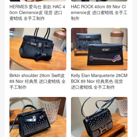
HERMES 爱马仕 新款 HAC 4
HAC ROCK 40cm 89 Nior Cl
0cm Clemence皮 现货 进口
emence皮 进口蜜蜡线 全手工
蜜蜡线 全手工制作
制作
Birkin shoulder 29cm Swift皮
Kelly Elan Marqueterie 28CM
89 Nior 经典黑 进口蜜蜡线 全
BOX 89 Nior 经典黑色 现货
手工制作
进口蜜蜡线 全手工制作