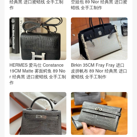
经典黑 进口蜜蜡线 全手工制
空姐包 89 Nior 经典黑 进口蜜
作
蜡线 全手工制作
HERMES 爱马仕 Constance
Birkin 35CM Fray Fray 进口
19CM Matte 雾面鳄鱼 89 Nio
皮拼帆布 89 Nior 经典黑 进口
r 经典黑 进口蜜蜡线 全手工制
蜜蜡线 全手工制作
作