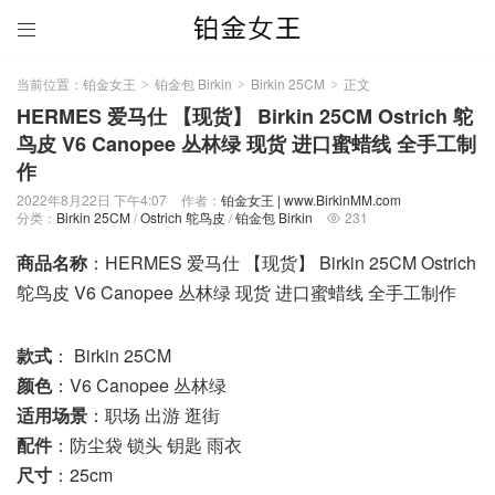

当前位置：
铂金女王
铂金包 Birkin
Birkin 25CM
正文
>
>
>
HERMES 爱马仕 【现货】 Birkin 25CM Ostrich 鸵
鸟皮 V6 Canopee 丛林绿 现货 进口蜜蜡线 全手工制
作
2022年8月22日 下午4:07
作者：
铂金女王 | www.BirkinMM.com
分类：
Birkin 25CM
/
Ostrich 鸵鸟皮
/
铂金包 Birkin
231

商品名称
：HERMES 爱马仕 【现货】 Birkin 25CM Ostrich
鸵鸟皮 V6 Canopee 丛林绿 现货 进口蜜蜡线 全手工制作
款式
： Birkin 25CM
颜色
：V6 Canopee 丛林绿
适用场景
：职场 出游 逛街
配件
：防尘袋 锁头 钥匙 雨衣
尺寸
：25cm