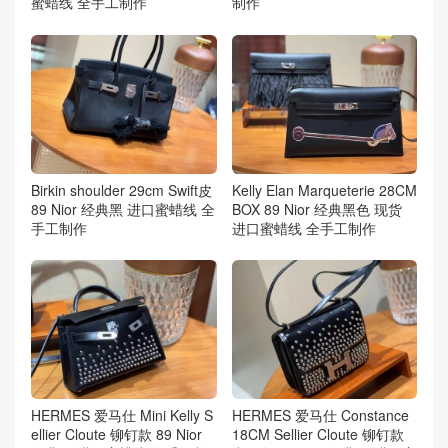
蜜蜡线 全手工制作
制作
Birkin shoulder 29cm Swift皮
Kelly Elan Marqueterie 28CM
89 Nior 经典黑 进口蜜蜡线 全
BOX 89 Nior 经典黑色 现货
手工制作
进口蜜蜡线 全手工制作
HERMES 爱马仕 Mini Kelly S
HERMES 爱马仕 Constance
ellier Cloute 铆钉款 89 Nior
18CM Sellier Cloute 铆钉款