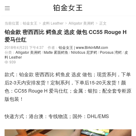

当前位置：
铂金女王
皮料 Leather
Alligator 美洲鳄
正文
>
>
>
铂金款 密西西比 鳄鱼皮 选皮 做包 CC55 Rouge H
爱马仕红
2018年4月2日 下午4:37
作者：
铂金女王 | www.BirkinMM.com
分类：
Alligator 美洲鳄
/
Matte 雾面鳄鱼
/
Niloticus 尼罗鳄
/
Porosus 湾鳄
/
皮
料 Leather
939

款式：铂金款 密西西比 鳄鱼皮 选皮 做包；现货系列，下单
后2-3天内安排发货！定制系列，下单后15-20天发货！颜
色：CC55 Rouge H 爱马仕红；金属：银扣；配全套专柜原
版包装！
快递方式：港台澳：专线物流；国外：DHL/EMS