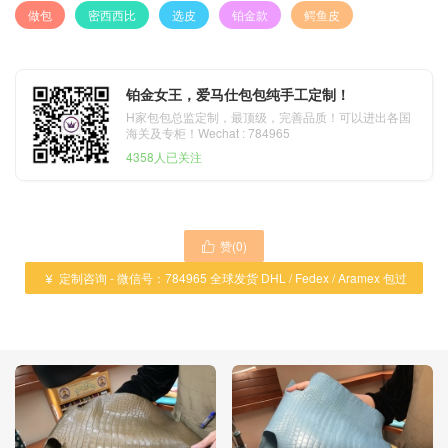
做包
密西西比
选皮
铂金款
鳄鱼皮
铂金女王，爱马仕包包纯手工定制！
H家包包总监定制，最顶级，完善品质！可以进出各国
海关及专柜！Wechat : 784965
4358人已关注
赞(
0
)

定制咨询 - 微信号：784965 全球发货 DHL / Fedex / Aramex 包过

海关 ！