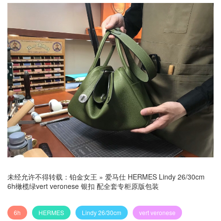
未经允许不得转载：
铂金女王
»
爱马仕 HERMES Lindy 26/30cm
6h橄榄绿vert veronese 银扣 配全套专柜原版包装
6h
HERMES
Lindy 26/30cm
vert veronese