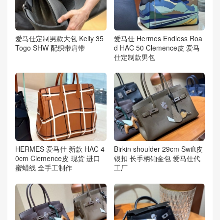
爱马仕定制男款大包 Kelly 35
爱马仕 Hermes Endless Roa
Togo SHW 配织带肩带
d HAC 50 Clemence皮 爱马
仕定制款男包
HERMES 爱马仕 新款 HAC 4
Birkin shoulder 29cm Swift皮
0cm Clemence皮 现货 进口
银扣 长手柄铂金包 爱马仕代
蜜蜡线 全手工制作
工厂