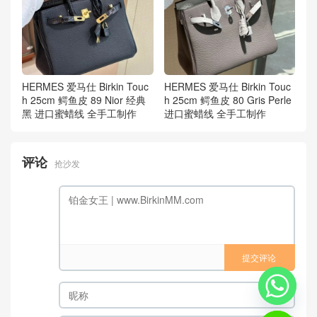
HERMES 爱马仕 Birkin Touc
HERMES 爱马仕 Birkin Touc
h 25cm 鳄鱼皮 89 Nior 经典
h 25cm 鳄鱼皮 80 Gris Perle
黑 进口蜜蜡线 全手工制作
进口蜜蜡线 全手工制作
评论
抢沙发
提交评论