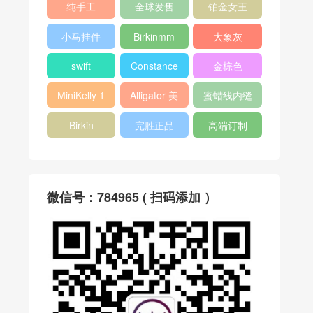
纯手工
全球发售
铂金女王
小马挂件
Birkinmm
大象灰
swift
Constance
金棕色
MiniKelly 1
Alligator 美
蜜蜡线内缝
洲鳄
Birkin
完胜正品
高端订制
微信号：784965 ( 扫码添加 ）