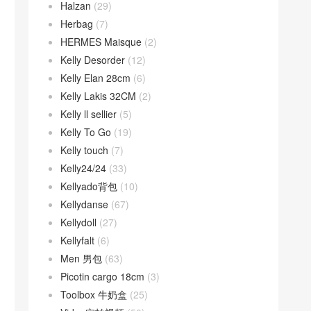
Halzan
(29)
Herbag
(7)
HERMES Maisque
(2)
Kelly Desorder
(12)
Kelly Elan 28cm
(6)
Kelly Lakis 32CM
(2)
Kelly ll sellier
(5)
Kelly To Go
(19)
Kelly touch
(7)
Kelly24/24
(33)
Kellyado背包
(10)
Kellydanse
(67)
Kellydoll
(27)
Kellyfalt
(6)
Men 男包
(63)
Picotin cargo 18cm
(3)
Toolbox 牛奶盒
(25)