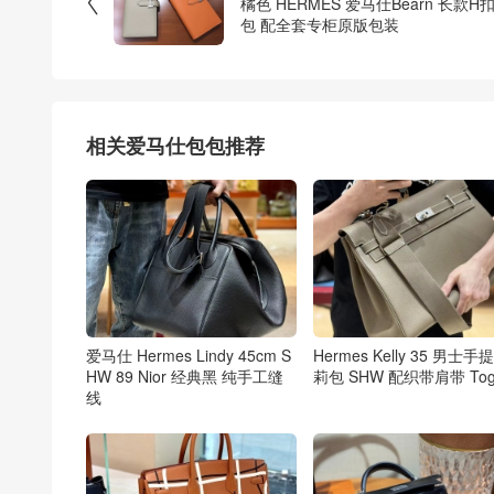

橘色 HERMES 爱马仕Bearn 长款H
包 配全套专柜原版包装
相关爱马仕包包推荐
爱马仕 Hermes Lindy 45cm S
Hermes Kelly 35 男士手
HW 89 Nior 经典黑 纯手工缝
莉包 SHW 配织带肩带 Tog
线