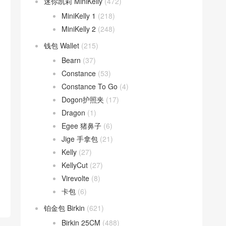
迷你凯莉 MiniKelly
(472)
MiniKelly 1
(218)
MiniKelly 2
(248)
钱包 Wallet
(215)
Bearn
(37)
Constance
(53)
Constance To Go
(4)
Dogon护照夹
(17)
Dragon
(1)
Egee 猪鼻子
(6)
Jige 手拿包
(21)
Kelly
(27)
KellyCut
(27)
Virevolte
(8)
卡包
(6)
铂金包 Birkin
(621)
Birkin 25CM
(488)