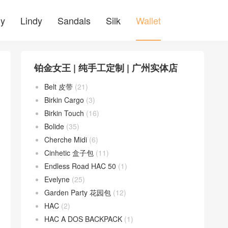
ly
Lindy
Sandals
Silk
Wallet
铂金女王 | 纯手工定制 | 广州实体店
Belt 皮带
(21)
Birkin Cargo
(3)
Birkin Touch
(16)
Bolide
(35)
Cherche Midi
(6)
Cinhetic 盒子包
(11)
Endless Road HAC 50
(1)
Evelyne
(25)
Garden Party 花园包
(12)
HAC
(2)
HAC A DOS BACKPACK
(1)