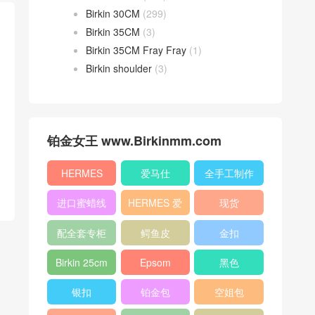
Birkin 30CM
(299)
Birkin 35CM
(3)
Birkin 35CM Fray Fray
(1)
Birkin shoulder
(3)
铂金女王 www.Birkinmm.com
HERMES
爱马仕
全手工制作
进口蜜蜡线
HERMES 爱
现货
马仕
配全套专柜
鳄鱼皮
金扣
原版包装
Birkin 25cm
Epsom
黑色
银扣
铂金包
空姐包