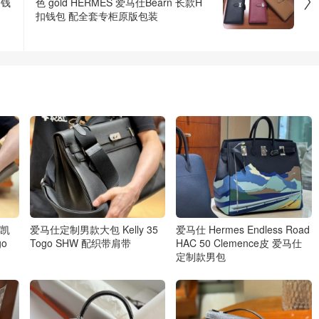

扣钱
色 gold HERMES 爱马仕Bearn 长款H
扣钱包 配全套专柜原版包装
提凯
爱马仕定制男款大包 Kelly 35
爱马仕 Hermes Endless Road
o
Togo SHW 配织带肩带
HAC 50 Clemence皮 爱马仕
定制款男包