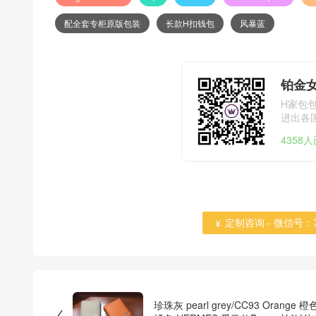
配全套专柜原版包装
长款H扣钱包
风暴蓝
铂金
H家包
进出各国海
4358
定制咨询 - 微信号：784

珍珠灰 pearl grey/CC93 Orange 橙