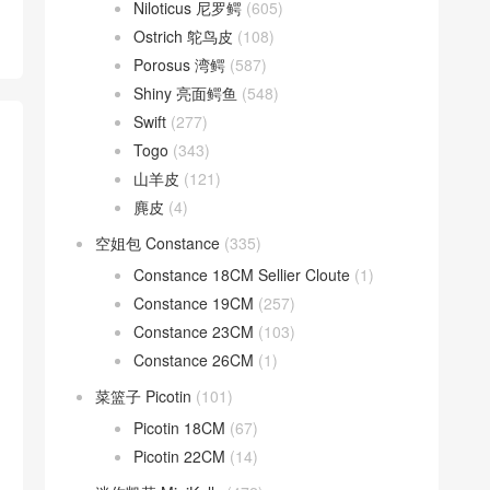
Niloticus 尼罗鳄
(605)
Ostrich 鸵鸟皮
(108)
Porosus 湾鳄
(587)
Shiny 亮面鳄鱼
(548)
Swift
(277)
Togo
(343)
山羊皮
(121)
麂皮
(4)
空姐包 Constance
(335)
Constance 18CM Sellier Cloute
(1)
Constance 19CM
(257)
Constance 23CM
(103)
Constance 26CM
(1)
菜篮子 Picotin
(101)
Picotin 18CM
(67)
Picotin 22CM
(14)