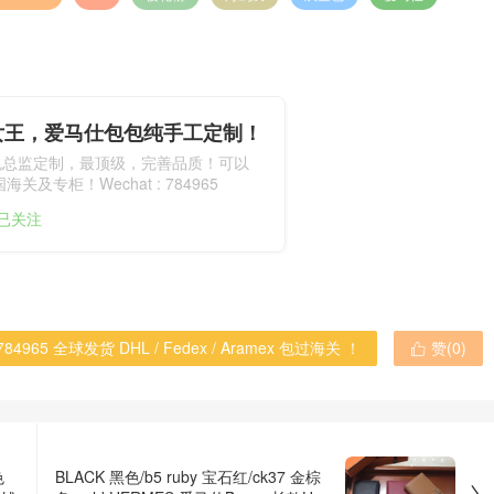
女王，爱马仕包包纯手工定制！
包总监定制，最顶级，完善品质！可以
关及专柜！Wechat : 784965
人已关注
965 全球发货 DHL / Fedex / Aramex 包过海关 ！
赞(
0
)

色
BLACK 黑色/b5 ruby 宝石红/ck37 金棕