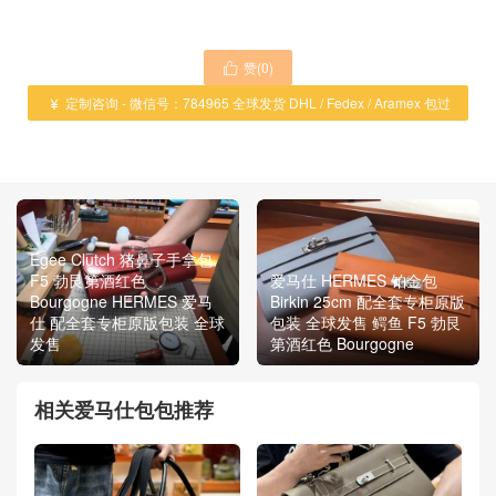
赞(
0
)

定制咨询 - 微信号：784965 全球发货 DHL / Fedex / Aramex 包过

海关 ！
Egee Clutch 猪鼻子手拿包
F5 勃艮第酒红色
爱马仕 HERMES 铂金包
Bourgogne HERMES 爱马
Birkin 25cm 配全套专柜原版
仕 配全套专柜原版包装 全球
包装 全球发售 鳄鱼 F5 勃艮
发售
第酒红色 Bourgogne
相关爱马仕包包推荐