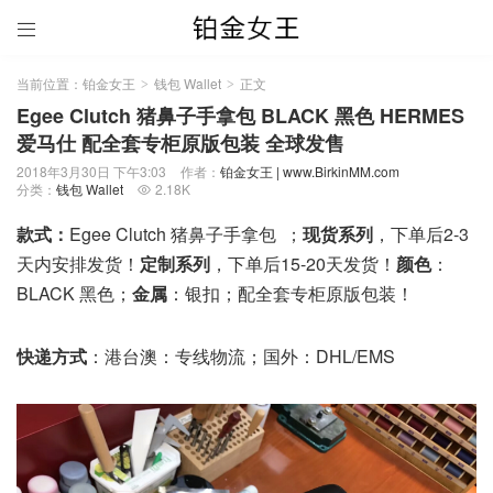

当前位置：
铂金女王
钱包 Wallet
正文
>
>
Egee Clutch 猪鼻子手拿包 BLACK 黑色 HERMES
爱马仕 配全套专柜原版包装 全球发售
2018年3月30日 下午3:03
作者：
铂金女王 | www.BirkinMM.com
分类：
钱包 Wallet
2.18K

款式：
Egee Clutch 猪鼻子手拿包
；
现货系列
，下单后2-3
天内安排发货！
定制系列
，下单后15-20天发货！
颜色
：
BLACK 黑色；
金属
：银扣；配全套专柜原版包装！
快递方式
：港台澳：专线物流；国外：DHL/EMS