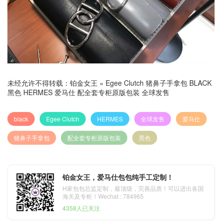
未经允许不得转载：
铂金女王
»
Egee Clutch 猪鼻子手拿包 BLACK
黑色 HERMES 爱马仕 配全套专柜原版包装 全球发售
black
Egee Clutch
HERMES
全球发售
爱马仕
猪鼻子手拿包
配全套专柜原版包装
黑色
铂金女王，爱马仕包包纯手工定制！
H家包包总监定制，最顶级，完善品质！可以进出各国
海关及专柜！Wechat : 784965
4358人已关注