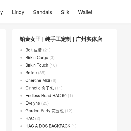
ly
Lindy
Sandals
Silk
Wallet
铂金女王 | 纯手工定制 | 广州实体店
Belt 皮带
(21)
Birkin Cargo
(3)
Birkin Touch
(16)
Bolide
(35)
Cherche Midi
(6)
Cinhetic 盒子包
(11)
Endless Road HAC 50
(1)
Evelyne
(25)
Garden Party 花园包
(12)
HAC
(2)
HAC A DOS BACKPACK
(1)