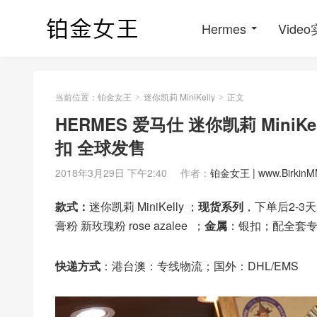
Hermes
Vide
当前位置：
铂金女王
迷你凯莉 MiniKelly
正文
>
>
HERMES 爱马仕 迷你凯莉 MiniKel
扣 全球发售
2018年3月29日 下午2:40
作者：
铂金女王 | www.BirkinM
款式：
迷你凯莉 MiniKelly
；
现货系列
，下单后2-3
膏粉 新玫瑰粉 rose azalee ；
金属
：银扣；配全套
快递方式
：港台澳：专线物流；国外：DHL/EMS