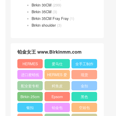
Birkin 30CM
(299)
Birkin 35CM
(3)
Birkin 35CM Fray Fray
(1)
Birkin shoulder
(3)
铂金女王 www.Birkinmm.com
HERMES
爱马仕
全手工制作
进口蜜蜡线
HERMES 爱
现货
马仕
配全套专柜
鳄鱼皮
金扣
原版包装
Birkin 25cm
Epsom
黑色
银扣
铂金包
空姐包