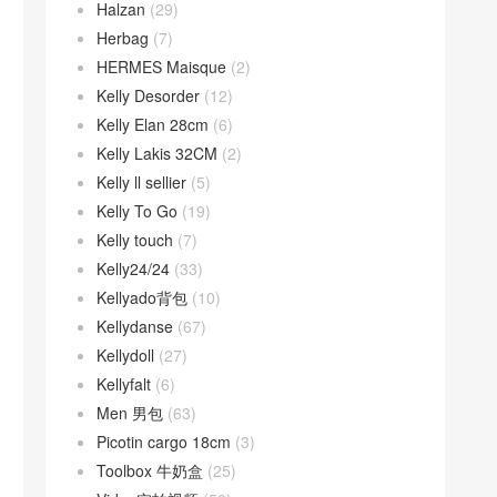
Halzan
(29)
Herbag
(7)
HERMES Maisque
(2)
Kelly Desorder
(12)
Kelly Elan 28cm
(6)
Kelly Lakis 32CM
(2)
Kelly ll sellier
(5)
Kelly To Go
(19)
Kelly touch
(7)
Kelly24/24
(33)
Kellyado背包
(10)
Kellydanse
(67)
Kellydoll
(27)
Kellyfalt
(6)
Men 男包
(63)
Picotin cargo 18cm
(3)
Toolbox 牛奶盒
(25)