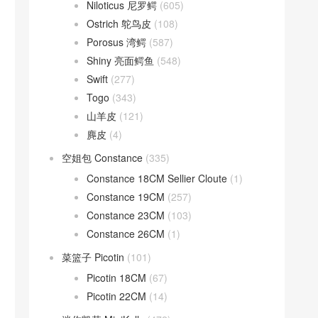
Niloticus 尼罗鳄
(605)
Ostrich 鸵鸟皮
(108)
Porosus 湾鳄
(587)
Shiny 亮面鳄鱼
(548)
Swift
(277)
Togo
(343)
山羊皮
(121)
麂皮
(4)
空姐包 Constance
(335)
Constance 18CM Sellier Cloute
(1)
Constance 19CM
(257)
Constance 23CM
(103)
Constance 26CM
(1)
菜篮子 Picotin
(101)
Picotin 18CM
(67)
Picotin 22CM
(14)