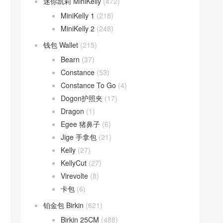
迷你凯莉 MiniKelly
(472)
MiniKelly 1
(218)
MiniKelly 2
(248)
钱包 Wallet
(215)
Bearn
(37)
Constance
(53)
Constance To Go
(4)
Dogon护照夹
(17)
Dragon
(1)
Egee 猪鼻子
(6)
Jige 手拿包
(21)
Kelly
(27)
KellyCut
(27)
Virevolte
(8)
卡包
(6)
铂金包 Birkin
(621)
Birkin 25CM
(488)