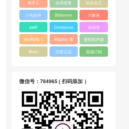
纯手工
全球发售
铂金女王
小马挂件
Birkinmm
大象灰
swift
Constance
金棕色
MiniKelly 1
Alligator 美
蜜蜡线内缝
洲鳄
Birkin
完胜正品
高端订制
微信号：784965 ( 扫码添加 ）